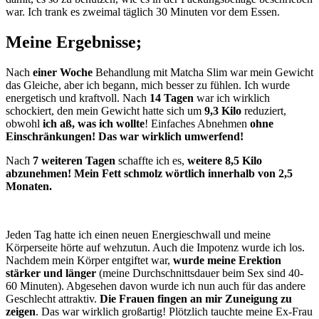
war. Ich trank es zweimal täglich 30 Minuten vor dem Essen.
Meine Ergebnisse;
Nach
einer Woche
Behandlung mit Matcha Slim war mein Gewicht
das Gleiche, aber ich begann, mich besser zu fühlen. Ich wurde
energetisch und kraftvoll. Nach
14 Tagen
war ich wirklich
schockiert, den mein Gewicht hatte sich um
9,3 Kilo
reduziert,
obwohl
ich aß, was ich wollte
! Einfaches Abnehmen
ohne
Einschränkungen! Das war wirklich umwerfend!
Nach
7 weiteren Tagen
schaffte ich es,
weitere 8,5 Kilo
abzunehmen! Mein Fett schmolz wörtlich innerhalb von 2,5
Monaten.
Jeden Tag hatte ich einen neuen Energieschwall und meine
Körperseite hörte auf wehzutun. Auch die Impotenz wurde ich los.
Nachdem mein Körper entgiftet war,
wurde meine Erektion
stärker und länger
(meine Durchschnittsdauer beim Sex sind 40-
60 Minuten). Abgesehen davon wurde ich nun auch für das andere
Geschlecht attraktiv.
Die Frauen fingen an mir Zuneigung zu
zeigen
. Das war wirklich großartig! Plötzlich tauchte meine Ex-Frau