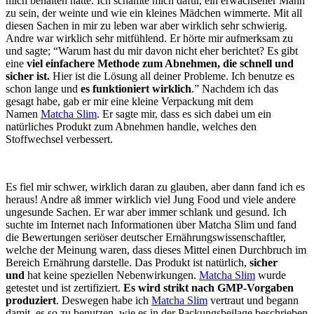
mich behalten hatte. Ich schämte mich dafür, ein erwachsener Mann
zu sein, der weinte und wie ein kleines Mädchen wimmerte. Mit all
diesen Sachen in mir zu leben war aber wirklich sehr schwierig.
Andre war wirklich sehr mitfühlend. Er hörte mir aufmerksam zu
und sagte; “Warum hast du mir davon nicht eher berichtet? Es gibt
eine
viel einfachere Methode zum Abnehmen, die schnell und
sicher ist.
Hier ist die Lösung all deiner Probleme. Ich benutze es
schon lange und
es funktioniert wirklich
.” Nachdem ich das
gesagt habe, gab er mir eine kleine Verpackung mit dem
Namen
Matcha Slim
. Er sagte mir, dass es sich dabei um ein
natürliches Produkt zum Abnehmen handle, welches den
Stoffwechsel verbessert.
Es fiel mir schwer, wirklich daran zu glauben, aber dann fand ich es
heraus! Andre aß immer wirklich viel Jung Food und viele andere
ungesunde Sachen. Er war aber immer schlank und gesund. Ich
suchte im Internet nach Informationen über Matcha Slim und fand
die Bewertungen seriöser deutscher Ernährungswissenschaftler,
welche der Meinung waren, dass dieses Mittel einen Durchbruch im
Bereich Ernährung darstelle. Das Produkt ist natürlich,
sicher
und
hat keine speziellen Nebenwirkungen.
Matcha Slim
wurde
getestet und ist zertifiziert.
Es wird strikt nach GMP-Vorgaben
produziert
. Deswegen habe ich
Matcha Slim
vertraut und begann
damit, es so zu benutzen, wie es in der Packungsbeilage beschrieben