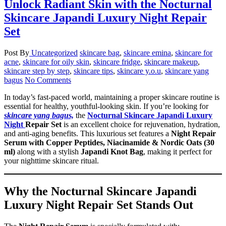
Unlock Radiant Skin with the Nocturnal
Skincare Japandi Luxury Night Repair
Set
Post By
Uncategorized
skincare bag
,
skincare emina
,
skincare for
acne
,
skincare for oily skin
,
skincare fridge
,
skincare makeup
,
skincare step by step
,
skincare tips
,
skincare y.o.u
,
skincare yang
bagus
No Comments
In today’s fast-paced world, maintaining a proper skincare routine is
essential for healthy, youthful-looking skin. If you’re looking for
skincare yang bagus,
the
Nocturnal Skincare Japandi Luxury
Night
Repair Set
is an excellent choice for rejuvenation, hydration,
and anti-aging benefits. This luxurious set features a
Night Repair
Serum with Copper Peptides, Niacinamide & Nordic Oats (30
ml)
along with a stylish
Japandi Knot Bag
, making it perfect for
your nighttime skincare ritual.
Why the Nocturnal Skincare Japandi
Luxury Night Repair Set Stands Out