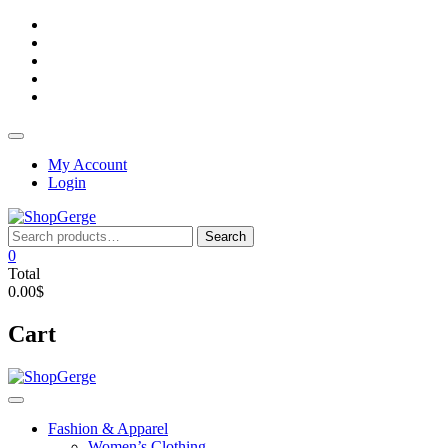
Skip
facebook
to
twitter
content
google
pinterest
instagram
Topbar
Menu
My Account
Login
Search
Search
for:
0
Total
0.00$
Cart
Fashion & Apparel
Women’s Clothing