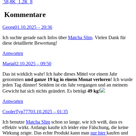
58,8K 1.2К
8
Kommentare
Georg
01.10.2025 – 20:36
Ich suchte gerade nach Infos über
Matcha Slim
. Vielen Dank für
diese detaillierte Bewertung!
Antworten
Maria
02.10.2025 – 09:50
Das ist wirklich wahr! Ich habe dieses Mittel vor einem Jahr
genommen
und ganze 19 kg in einem Monat verloren
! Ich wurde
jeden Tag dünner! Seitdem ist ein Jahr vergangen und an meinem
Gewicht hat sich nichts geändert. Es beträgt
49 kg
!
Antworten
CoolerTyp777
03.10.2025 – 01:35
Ich benutze
Matcha Slim
schon so lange, wie ich weiß, dass es
effektiv wirkt. Anfangs kaufte ich leider eine Fälschung, die keine
Wirkung zeigte. Das echte Produkt kann man
nur hier
kaufen und