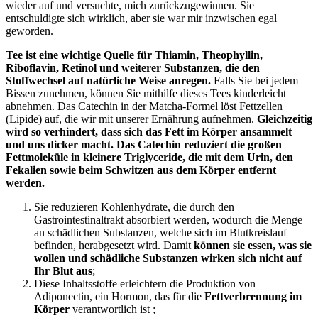
wieder auf und versuchte, mich zurückzugewinnen. Sie
entschuldigte sich wirklich, aber sie war mir inzwischen egal
geworden.
Tee ist eine wichtige Quelle für Thiamin, Theophyllin,
Riboflavin, Retinol und weiterer Substanzen, die den
Stoffwechsel auf natürliche Weise anregen.
Falls Sie bei jedem
Bissen zunehmen, können Sie mithilfe dieses Tees kinderleicht
abnehmen. Das Catechin in der Matcha-Formel löst Fettzellen
(Lipide) auf, die wir mit unserer Ernährung aufnehmen.
Gleichzeitig
wird so verhindert, dass sich das Fett im Körper ansammelt
und uns dicker macht. Das Catechin reduziert die großen
Fettmoleküle in kleinere Triglyceride, die mit dem Urin, den
Fekalien sowie beim Schwitzen aus dem Körper entfernt
werden.
Sie reduzieren Kohlenhydrate, die durch den
Gastrointestinaltrakt absorbiert werden, wodurch die Menge
an schädlichen Substanzen, welche sich im Blutkreislauf
befinden, herabgesetzt wird. Damit
können sie essen, was sie
wollen und schädliche Substanzen wirken sich nicht auf
Ihr Blut aus
;
Diese Inhaltsstoffe erleichtern die Produktion von
Adiponectin, ein Hormon, das für die
Fettverbrennung im
Körper
verantwortlich ist ;