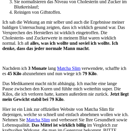
Sie normalisieren das Niveau von Cholesterin und Zucker im
Blutkreislauf;
Reinigen von Giftstoffen.
Ich sah die Wirkung an mir selber und auch die Ergebnisse meiner
baldigen Untersuchung zeigten, dass ich wirklich gesund war. Das
Versprechen des Herstellers ist wirklich eingetroffen. Die
Cholesterin- und Zuckerwerte in meinem Blut waren wirklich
normal. Ich aß
alles, was ich wollte und soviel ich wollte. Ich
denke, dass das jeder normale Mann macht
.
Nachdem ich
3 Monate
lang
Matcha Slim
verwendete, schaffte ich
es
45 Kilo
abzunehmen und nun wiege ich
79 Kilo
.
Das Medikament macht nicht abhängig. Ich machte eine lange
Pause zwischen den Kuren und fühlte mich weiterhin super. Die
Kilos, die ich verloren hatte, kamen außerdem nie zurück.
Jetzt liegt
mein Gewicht stabil bei 79 Kilo
.
Hier ist ein Link zur offiziellen Website von Matcha Slim für
diejenigen, welche so schnell und einfach abnehmen wollen wie ich.
Nehmen Sie
Matcha Slim
und verbessert Sie Ihre Gesundheit sowie
Lebensqualität.
Das Mittel ist wirklich billig
im Vergleich zur
kraftvollen Wirkung, die man im Gegenzug bekommt. BITTE