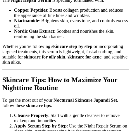
The
Night Repair Serum
is specially formulated with:
Copper Peptides
: Boosts collagen production and reduces
the appearance of fine lines and wrinkles.
Niacinamide
: Brightens skin, evens tone, and controls excess
oil.
Nordic Oats Extract
: Soothes and nourishes the skin,
reinforcing the skin barrier.
Whether you’re following
skincare step by step
or incorporating
targeted treatments, this serum is lightweight, fast-absorbing, and
suitable for
skincare for oily skin
,
skincare for acne
, and sensitive
skin alike.
Skincare Tips: How to Maximize Your
Nighttime Routine
To get the most out of your
Nocturnal Skincare Japandi Set
,
follow these
skincare tips
:
Cleanse Properly
: Start with a gentle cleanser to remove
makeup and impurities.
Apply Serum Step by Step
: Use the Night Repair Serum on