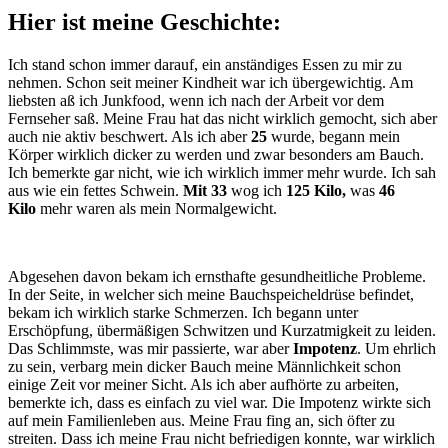
Hier ist meine Geschichte:
Ich stand schon immer darauf, ein anständiges Essen zu mir zu
nehmen. Schon seit meiner Kindheit war ich übergewichtig. Am
liebsten aß ich Junkfood, wenn ich nach der Arbeit vor dem
Fernseher saß. Meine Frau hat das nicht wirklich gemocht, sich aber
auch nie aktiv beschwert. Als ich aber
25
wurde, begann mein
Körper wirklich dicker zu werden und zwar besonders am Bauch.
Ich bemerkte gar nicht, wie ich wirklich immer mehr wurde. Ich sah
aus wie ein fettes Schwein.
Mit 33
wog ich
125 Kilo,
was
46
Kilo
mehr waren als mein Normalgewicht.
Abgesehen davon bekam ich ernsthafte gesundheitliche Probleme.
In der Seite, in welcher sich meine Bauchspeicheldrüse befindet,
bekam ich wirklich starke Schmerzen. Ich begann unter
Erschöpfung, übermäßigen Schwitzen und Kurzatmigkeit zu leiden.
Das Schlimmste, was mir passierte, war aber
Impotenz
. Um ehrlich
zu sein, verbarg mein dicker Bauch meine Männlichkeit schon
einige Zeit vor meiner Sicht. Als ich aber aufhörte zu arbeiten,
bemerkte ich, dass es einfach zu viel war. Die Impotenz wirkte sich
auf mein Familienleben aus. Meine Frau fing an, sich öfter zu
streiten. Dass ich meine Frau nicht befriedigen konnte, war wirklich