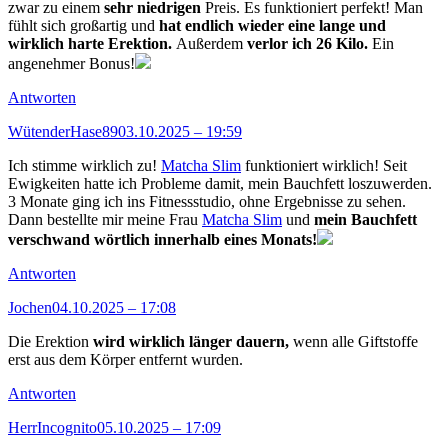
zwar zu einem
sehr niedrigen
Preis. Es funktioniert perfekt! Man
fühlt sich großartig und
hat endlich wieder eine lange und
wirklich harte Erektion.
Außerdem
verlor ich 26 Kilo.
Ein
angenehmer Bonus!
Antworten
WütenderHase89
03.10.2025 – 19:59
Ich stimme wirklich zu!
Matcha Slim
funktioniert wirklich! Seit
Ewigkeiten hatte ich Probleme damit, mein Bauchfett loszuwerden.
3 Monate ging ich ins Fitnessstudio, ohne Ergebnisse zu sehen.
Dann bestellte mir meine Frau
Matcha Slim
und
mein Bauchfett
verschwand wörtlich innerhalb eines Monats!
Antworten
Jochen
04.10.2025 – 17:08
Die Erektion
wird wirklich länger dauern,
wenn alle Giftstoffe
erst aus dem Körper entfernt wurden.
Antworten
HerrIncognito
05.10.2025 – 17:09