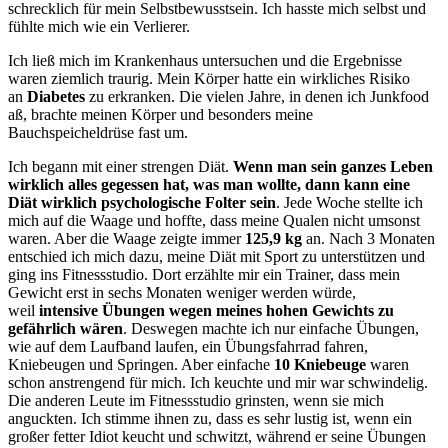
schrecklich für mein Selbstbewusstsein. Ich hasste mich selbst und
fühlte mich wie ein Verlierer.
Ich ließ mich im Krankenhaus untersuchen und die Ergebnisse
waren ziemlich traurig. Mein Körper hatte ein wirkliches Risiko
an
Diabetes
zu erkranken. Die vielen Jahre, in denen ich Junkfood
aß, brachte meinen Körper und besonders meine
Bauchspeicheldrüse fast um.
Ich begann mit einer strengen Diät.
Wenn man sein ganzes Leben
wirklich alles gegessen hat, was man wollte, dann kann eine
Diät wirklich psychologische Folter sein
. Jede Woche stellte ich
mich auf die Waage und hoffte, dass meine Qualen nicht umsonst
waren. Aber die Waage zeigte immer
125,9 kg
an. Nach 3 Monaten
entschied ich mich dazu, meine Diät mit Sport zu unterstützen und
ging ins Fitnessstudio. Dort erzählte mir ein Trainer, dass mein
Gewicht erst in sechs Monaten weniger werden würde,
weil
intensive Übungen wegen meines hohen Gewichts zu
gefährlich wären
. Deswegen machte ich nur einfache Übungen,
wie auf dem Laufband laufen, ein Übungsfahrrad fahren,
Kniebeugen und Springen. Aber einfache
10 Kniebeuge
waren
schon anstrengend für mich. Ich keuchte und mir war schwindelig.
Die anderen Leute im Fitnessstudio grinsten, wenn sie mich
anguckten. Ich stimme ihnen zu, dass es sehr lustig ist, wenn ein
großer fetter Idiot keucht und schwitzt, während er seine Übungen