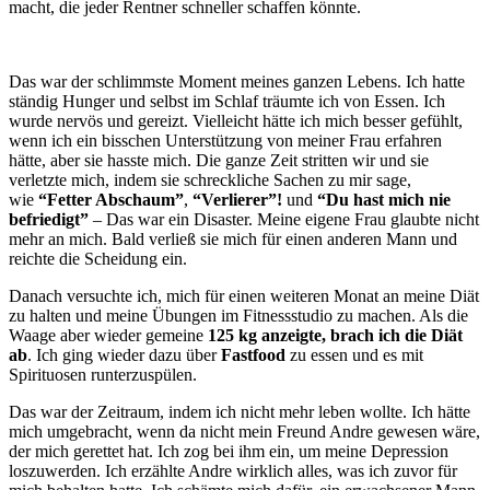
macht, die jeder Rentner schneller schaffen könnte.
Das war der schlimmste Moment meines ganzen Lebens. Ich hatte
ständig Hunger und selbst im Schlaf träumte ich von Essen. Ich
wurde nervös und gereizt. Vielleicht hätte ich mich besser gefühlt,
wenn ich ein bisschen Unterstützung von meiner Frau erfahren
hätte, aber sie hasste mich. Die ganze Zeit stritten wir und sie
verletzte mich, indem sie schreckliche Sachen zu mir sage,
wie
“Fetter Abschaum”
,
“Verlierer”!
und
“Du hast mich nie
befriedigt”
– Das war ein Disaster. Meine eigene Frau glaubte nicht
mehr an mich. Bald verließ sie mich für einen anderen Mann und
reichte die Scheidung ein.
Danach versuchte ich, mich für einen weiteren Monat an meine Diät
zu halten und meine Übungen im Fitnessstudio zu machen. Als die
Waage aber wieder gemeine
125 kg anzeigte, brach ich die Diät
ab
. Ich ging wieder dazu über
Fastfood
zu essen und es mit
Spirituosen runterzuspülen.
Das war der Zeitraum, indem ich nicht mehr leben wollte. Ich hätte
mich umgebracht, wenn da nicht mein Freund Andre gewesen wäre,
der mich gerettet hat. Ich zog bei ihm ein, um meine Depression
loszuwerden. Ich erzählte Andre wirklich alles, was ich zuvor für